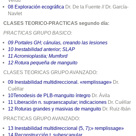
Verdú
08
Exploración ecográfica
Dr. De la Fuente // Dr. García-
Navlet
CLASES TEORICO-PRACTICAS segundo día:
PRACTICAS GRUPO BASICO:
09 P
ortales GH; cánulas, creando las lesiones
10
Inestabilidad anterior; SLAP
11 A
cromioplastia; Mumford
12 Rotura pequeña de manguito
CLASES TEORICAS GRUPO AVANZADO:
09
Inestabilidad multidireccional
. «remplissage»
Dr.
Cuéllar
10
Tenodesis de PLB-manguito íntegro
Dr. Ávila
11
Liberación n. supraescapular; indicaciones
Dr. Cuéllar
12 Roturas grandes y masivas de manguito
Dr.
Ruiz-Ibán
PRACTICAS GRUPO AVANZADO:
13
Inestabilidad multidireccional (5, 7);» remplissage»
14
Reconstrucción t. subescapular