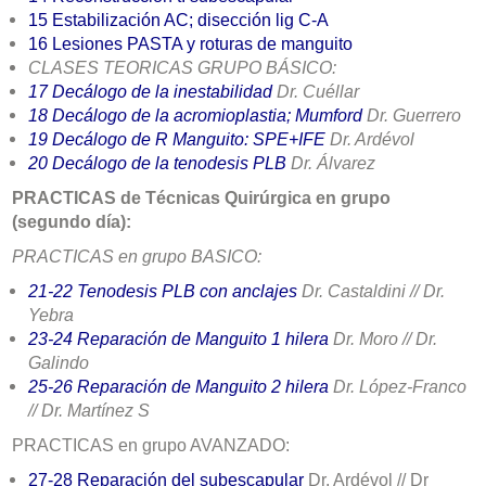
15 Estabilización AC; disección lig C-A
16 Lesiones PASTA
y roturas de manguito
CLASES TEORICAS GRUPO BÁSICO:
17 Decálogo de la i
nestabilidad
Dr. Cuéllar
18
Decálogo de la acromioplastia; Mumford
Dr. Guerrero
19
Decálogo de R Manguito
: SPE+IFE
Dr. Ardévol
20
Decálogo de la tenodesis PLB
Dr. Álvarez
PRACTICAS de Técnicas Quirúrgica en grupo
(segundo día):
PRACTICAS en grupo BASICO:
21-22
Tenodesis PLB
con anclajes
Dr. Castaldini // Dr.
Yebra
23-24
R
eparación de
Manguito 1 hilera
Dr. Moro // Dr.
Galindo
25-26
R
eparación de
Manguito 2 hilera
Dr. López-Franco
// Dr. Martínez S
PRACTICAS en grupo AVANZADO:
27-28
Reparación del subescapular
Dr. Ardévol // Dr