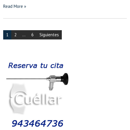
Read More »
Navegación
1
2
…
6
Siguientes
de
entradas