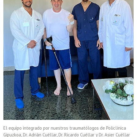
El equipo integrado por nuestros traumatólogos de Policlínica
Gipuzkoa, Dr. Adrián Cuéllar, Dr. Ricardo Cuéllar y Dr. Asier Cuéllar