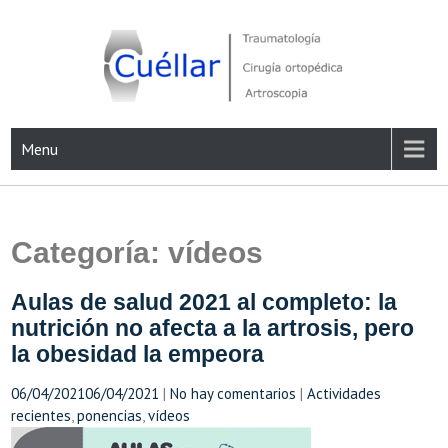
Skip
to
content
Traumatología, Cirugía ortopédica y Artroscopia
Menu
Categoría:
vídeos
Aulas de salud 2021 al completo: la
nutrición no afecta a la artrosis, pero
la obesidad la empeora
06/04/2021
06/04/2021
|
No hay comentarios
|
Actividades
recientes
,
ponencias
,
vídeos