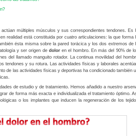
an?
e actúan múltiples músculos y sus correspondientes tendones. Es 
n realidad está constituida por cuatro articulaciones: la que forma 
también ésta misma sobre la pared torácica y los dos extremos de 
atología y ser origen de
dolor
en el hombro. En más del 90% de l
ones del llamado manguito rotador. La continua movilidad del homb
s tendones y su rotura. Las actividades físicas y laborales acentú
nto de las actividades físicas y deportivas ha condicionado también 
icas.
idades de estudio y de tratamiento. Hemos añadido a nuestro arsen
rar de forma más exacta e individualizada el tratamiento óptimo. A
iológicas o los implantes que inducen la regeneración de los tejid