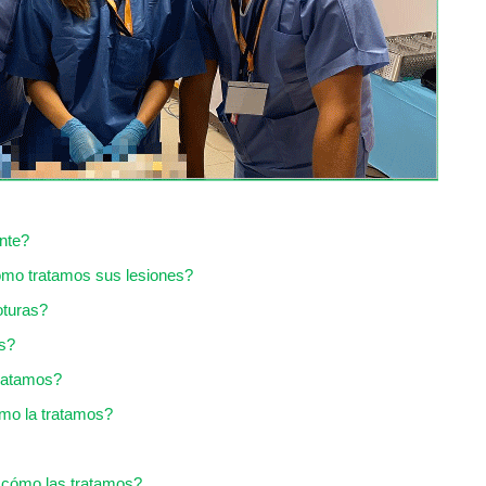
nte?
ómo tratamos sus lesiones?
oturas?
s?
ratamos?
mo la tratamos?
 cómo las tratamos?