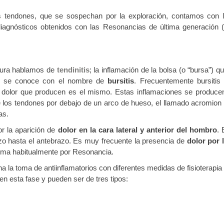
tos tendones, que se sospechan por la exploración, contamos con 
diagnósticos obtenidos con las Resonancias de última generación 
otura hablamos de
tendinitis
; la inflamación de la bolsa (o “bursa”) q
nto se conoce con el nombre de
bursitis
. Frecuentemente bursitis
e dolor que producen es el mismo. Estas inflamaciones se produce
los tendones por debajo de un arco de hueso, el llamado acromion
as.
r la aparición de
dolor en la cara lateral y anterior del hombro
. 
razo hasta el antebrazo. Es muy frecuente la presencia de
dolor por 
rma habitualmente por Resonancia.
 la toma de antiinflamatorios con diferentes medidas de fisioterapia
n esta fase y pueden ser de tres tipos: