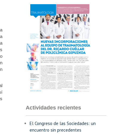
la
la
la
os
ro
an
un
al
sí
os
Actividades recientes
El Congreso de las Sociedades: un
encuentro sin precedentes