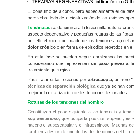
TERAPIAS REGENERATIVAS (infiltración con Orth
El consumo de alcohol, pero especialmente el de ta
pero sobre todo de la cicatrización de las lesiones ope
Tendinosis
se denomina a la lesión inflamatoria crón
aspecto degenerativo y pequeñas roturas de las fibras
por ello el roce continuado de los tendones bajo el
dolor crónico
o en forma de episodios repetidos en el
En esta fase se pueden seguir empleando las medid
considerando que representan
un paso previo a la
tratamiento quirúrgico.
Para tratar estas lesiones por
artroscopia
, primero 
técnicas de reparación biológica
que ya se han come
mejorar la cicatrización de los tendones lesionados.
Roturas de los tendones del hombro
Constituyen el paso siguiente a las tendinitis y ten
supraespinoso
, que ocupa la posición superior, e
hacerlo el subescapular y el infraespinoso. Muchas d
también la lesión de uno de los dos tendones del bíceps