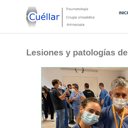
Skip
to
INIC
content
Traumatología, Cirugía ortopédica y Artroscopia
Lesiones y patologías d