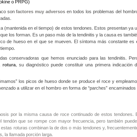
okine o PRPG)
baco son
factores muy adversos
en todos los problemas del hombr
radas.
ica (mantenida en el tiempo) de estos tendones. Estos presentan ya 
 que los forman. Es un paso más de la tendinitis y la causa es tambi
 arco de hueso en el que se mueven. El síntoma más constante es 
 tiempo.
as conservadoras que hemos enunciado para las tendinitis. Per
 rotura
, su diagnóstico puede constituir una primera indicación 
“limamos” los picos de hueso donde se produce el roce y empleam
nzado a utilizar en el hombro en forma de “parches” encaminados
dinosis por la misma causa de roce continuado de estos tendones. 
s el tendón que se rompe con mayor frecuencia, pero también pued
e estas roturas combinan la de dos o más tendones y, frecuentement
, la llamada porción larga.