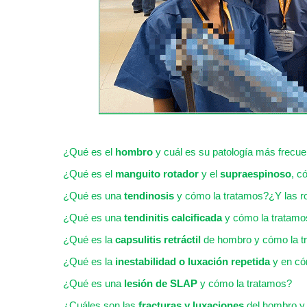
¿Qué es el
hombro
y cuál es su patología más frecue
¿Qué es el
manguito rotador
y el
supraespinoso
, c
¿Qué es una
tendinosis
y cómo la tratamos?¿Y las r
¿Qué es una
tendinitis calcificada
y cómo la tratamo
¿Qué es la
capsulitis retráctil
de hombro y cómo la t
¿Qué es la
inestabilidad o luxación repetida
y en có
¿Qué es una
lesión de SLAP
y cómo la tratamos?
¿Cuáles son las
fracturas y luxaciones
del hombro y