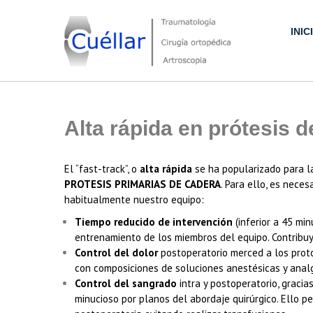
Skip
to
INIC
content
Traumatología, Cirugía ortopédica y Artroscopia
Alta rápida en prótesis 
El “fast-track”, o
alta rápida
se ha popularizado para la
PROTESIS PRIMARIAS DE CADERA
. Para ello, es nece
habitualmente nuestro equipo:
Tiempo reducido de intervención
(inferior a 45 min
entrenamiento de los miembros del equipo. Contribuye
Control del dolor
postoperatorio merced a los protoc
con composiciones de soluciones anestésicas y anal
Control del sangrado
intra y postoperatorio, gracia
minucioso por planos del abordaje quirúrgico. Ello p