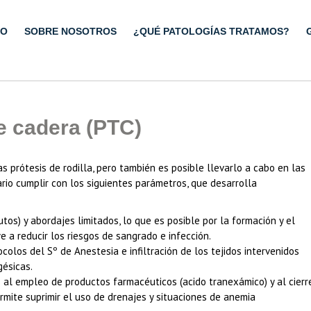
IO
SOBRE NOSOTROS
¿QUÉ PATOLOGÍAS TRATAMOS?
de cadera (PTC)
s prótesis de rodilla, pero también es posible llevarlo a cabo en las
sario cumplir con los siguientes parámetros, que desarrolla
utos) y abordajes limitados, lo que es posible por la formación y el
 a reducir los riesgos de sangrado e infección.
olos del Sº de Anestesia e infiltración de los tejidos intervenidos
gésicas.
s al empleo de productos farmacéuticos (acido tranexámico) y al cierr
ermite suprimir el uso de drenajes y situaciones de anemia