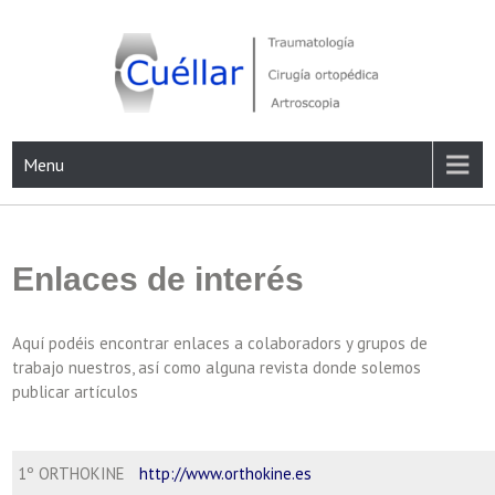
Skip
to
content
Traumatología, Cirugía ortopédica y Artroscopia
Menu
Enlaces de interés
Aquí podéis encontrar enlaces a colaboradors y grupos de
trabajo nuestros, así como alguna revista donde solemos
publicar artículos
1º ORTHOKINE
http://www.orthokine.es