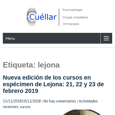
Skip
to
content
Traumatología, Cirugía ortopédica y Artroscopia
Menu
Etiqueta:
lejona
Nueva edición de los cursos en
espécimen de Lejona: 21, 22 y 23 de
febrero 2019
13/12/2018
19/12/2018
|
No hay comentarios
|
Actividades
recientes
,
cursos