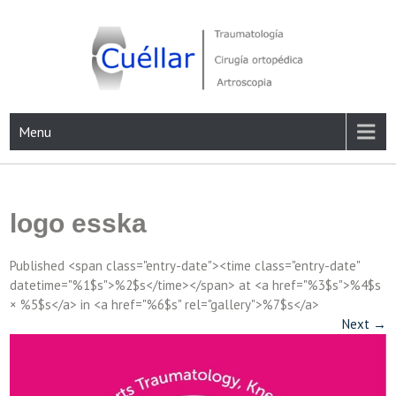
Skip
to
content
Traumatología, Cirugía ortopédica y Artroscopia
Menu
logo esska
Published <span class="entry-date"><time class="entry-date"
datetime="%1$s">%2$s</time></span> at <a href="%3$s">%4$s
× %5$s</a> in <a href="%6$s" rel="gallery">%7$s</a>
Next
→