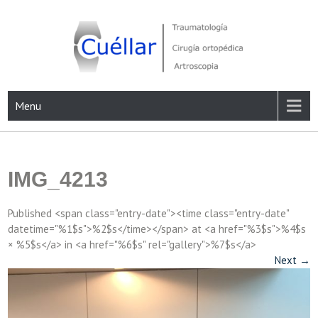
Skip
to
content
Traumatología, Cirugía ortopédica y Artroscopia
Menu
IMG_4213
Published <span class="entry-date"><time class="entry-date"
datetime="%1$s">%2$s</time></span> at <a href="%3$s">%4$s
× %5$s</a> in <a href="%6$s" rel="gallery">%7$s</a>
Next
→