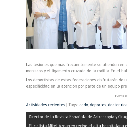
Las lesiones que más frecuentemente se atienden en es
meniscos y el ligamento cruzado de la rodilla. En el 
Los deportistas de estas federaciones disfrutarán de u
especificidad en la atención por parte de un equipo pre
Fuente de
Actividades recientes
| Tags:
codo
,
deportes
,
doctor ric
Navegación
Director de la Revista Española de Artroscopia y Cirug
de
El ciclista Mikel Azparren recibe el alta hospitalaria 