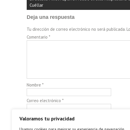
entradas
Cuéllar
Deja una respuesta
Tu dirección de correo electrónico no será publicada.
L
Comentario
*
Nombre
*
Correo electrónico
*
Web
Valoramos tu privacidad
Usamos cookies para mejorar su experiencia de navegación,