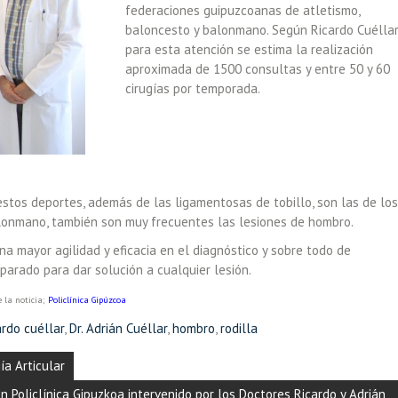
federaciones guipuzcoanas de atletismo,
baloncesto y balonmano. Según Ricardo Cuéllar
para esta atención se estima la realización
aproximada de 1500 consultas y entre 50 y 60
cirugías por temporada.
tos deportes, además de las ligamentosas de tobillo, son las de los
balonmano, también son muy frecuentes las lesiones de hombro.
na mayor agilidad y eficacia en el diagnóstico y sobre todo de
parado para dar solución a cualquier lesión.
 la noticia;
Policlínica Gipúzcoa
ardo cuéllar
,
Dr. Adrián Cuéllar
,
hombro
,
rodilla
ía Articular
en Policlínica Gipuzkoa intervenido por los Doctores Ricardo y Adrián