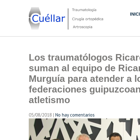
Skip
to
INIC
content
Traumatología, Cirugía ortopédica y Artroscopia
Los traumatólogos Ricard
suman al equipo de Rica
Murguía para atender a l
federaciones guipuzcoan
atletismo
05/08/2018
|
No hay comentarios