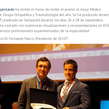
Ayestarán
ha tenid
o el honor de recibir el premio al mejor Médico
de Cirugía Ortopédica y Traumatología del año. Se ha producido duran
T
celebrado en Valladolid durante los días 26 a 28 de septiembre,
 ha contado con numerosas visualizaciones y recomendaciones en RS
merosos profesionales experimentados de la especialidad.
a el Dr Fernando Marco, Presidente de SECOT