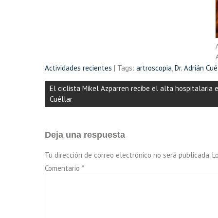
Actividades recientes
| Tags:
artroscopia
,
Dr. Adrián Cué
Navegación
El ciclista Mikel Azparren recibe el alta hospitalaria 
de
Cuéllar
entradas
Deja una respuesta
Tu dirección de correo electrónico no será publicada.
L
Comentario
*