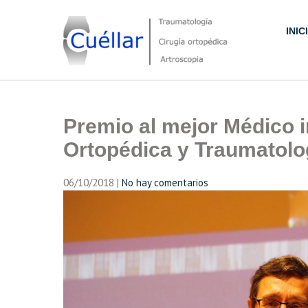
Skip
to
INIC
content
Traumatología, Cirugía ortopédica y Artroscopia
Premio al mejor Médico i
Ortopédica y Traumatolo
06/10/2018
|
No hay comentarios