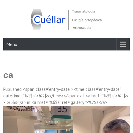
Skip
to
content
Traumatología, Cirugía ortopédica y Artroscopia
Menu
ca
Published <span class="entry-date"><time class="entry-date"
datetime="%1$s">%2$s</time></span> at <a href="%3$s">%4$s
× %5$s</a> in <a href="%6$s" rel="gallery">%7$s</a>