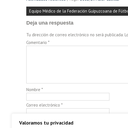
Navegación
Equipo Médico de la Federación Guipuzcoana de Fútb
de
Deja una respuesta
entradas
Tu dirección de correo electrónico no será publicada.
L
Comentario
*
Nombre
*
Correo electrónico
*
Web
Valoramos tu privacidad