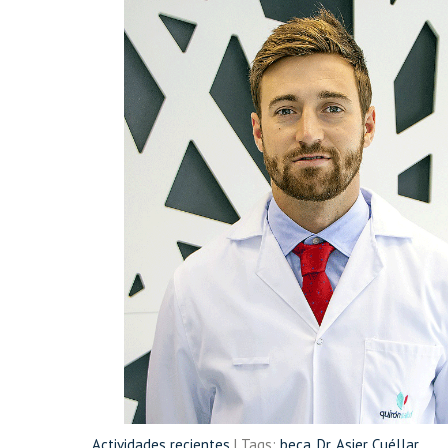
Actividades recientes
| Tags:
beca
,
Dr. Asier Cuéllar