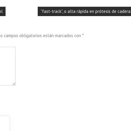
ol
“fast-track”, o alta rápida en prótesis de cadera
os campos obligatorios están marcados con
*