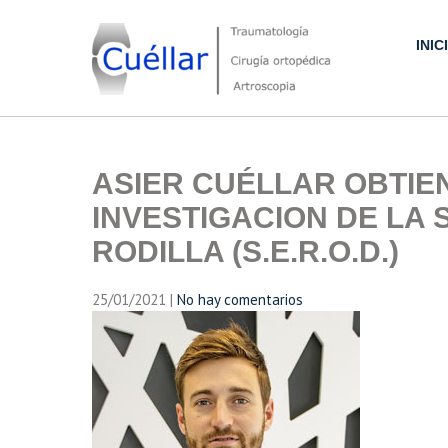
Skip
to
INIC
content
Traumatología, Cirugía ortopédica y Artroscopia
ASIER CUÉLLAR OBTIE
INVESTIGACION DE LA
RODILLA (S.E.R.O.D.)
25/01/2021
|
No hay comentarios