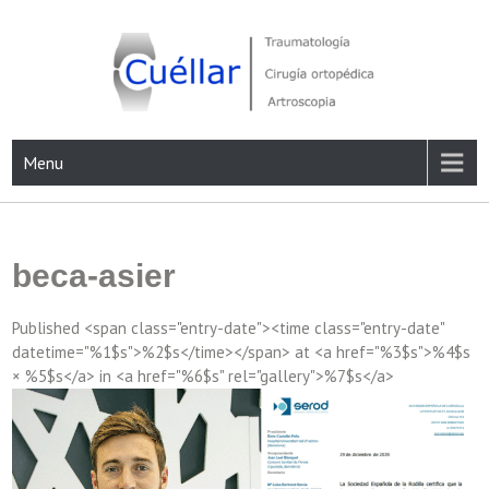
Skip
to
content
Traumatología, Cirugía ortopédica y Artroscopia
Menu
beca-asier
Published <span class="entry-date"><time class="entry-date"
datetime="%1$s">%2$s</time></span> at <a href="%3$s">%4$s
× %5$s</a> in <a href="%6$s" rel="gallery">%7$s</a>