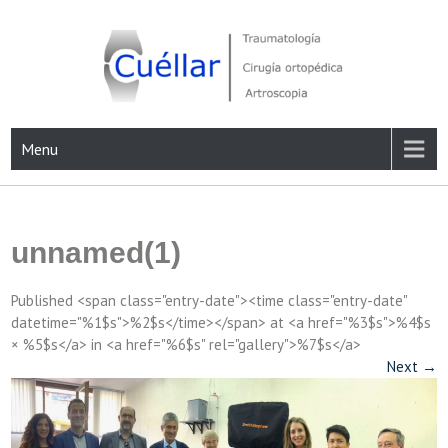
Skip
to
content
Traumatología, Cirugía ortopédica y Artroscopia
Menu
unnamed(1)
Published <span class="entry-date"><time class="entry-date"
datetime="%1$s">%2$s</time></span> at <a href="%3$s">%4$s
× %5$s</a> in <a href="%6$s" rel="gallery">%7$s</a>
Next
→