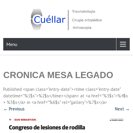
Skip
to
content
Traumatología, Cirugía ortopédica y Artroscopia
Menu
CRONICA MESA LEGADO
Published <span class="entry-date"><time class="entry-date"
datetime="%1$s">%2$s</time></span> at <a href="%3$s">%4$s
× %5$s</a> in <a href="%6$s" rel="gallery">%7$s</a>
←
Previous
Next
→