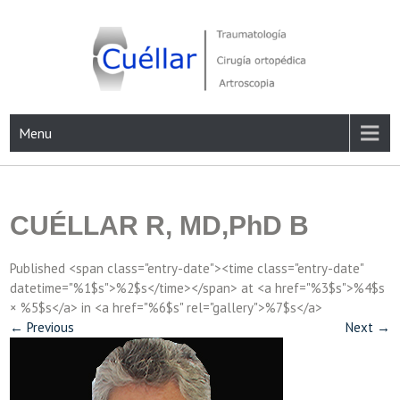
Skip
to
content
Traumatología, Cirugía ortopédica y Artroscopia
Menu
CUÉLLAR R, MD,PhD B
Published <span class="entry-date"><time class="entry-date"
datetime="%1$s">%2$s</time></span> at <a href="%3$s">%4$s
× %5$s</a> in <a href="%6$s" rel="gallery">%7$s</a>
←
Previous
Next
→