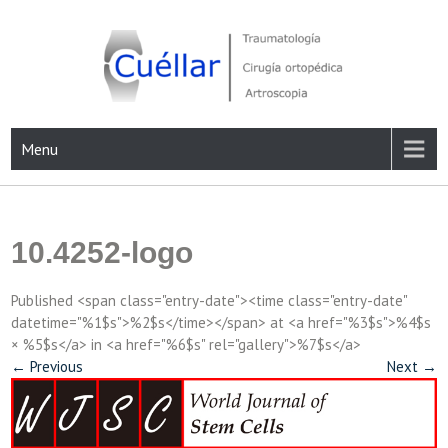
Skip
to
content
Traumatología, Cirugía ortopédica y Artroscopia
Menu
10.4252-logo
Published <span class="entry-date"><time class="entry-date"
datetime="%1$s">%2$s</time></span> at <a href="%3$s">%4$s
× %5$s</a> in <a href="%6$s" rel="gallery">%7$s</a>
←
Previous
Next
→