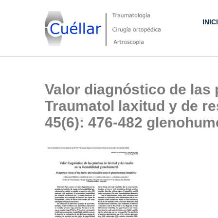
Skip
to
INIC
content
Traumatología, Cirugía ortopédica y Artroscopia
Valor diagnóstico de las
Traumatol laxitud y de re
45(6): 476-482 glenohume