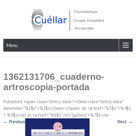
Skip
to
content
Traumatología, Cirugía ortopédica y Artroscopia
Menu
1362131706_cuaderno-
artroscopia-portada
Published <span class="entry-date"><time class="entry-date"
datetime="%1$s">%2$s</time></span> at <a href="%3$s">%4$s
× %5$s</a> in <a href="%6$s" rel="gallery">%7$s</a>
←
Previous
Next
→