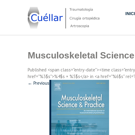
Skip
to
INIC
content
Traumatología, Cirugía ortopédica y Artroscopia
Musculoskeletal Science
Published <span class="entry-date"><time class="ent
href="%3$s">%4$s × %5$s</a> in <a href="%6$s" rel=
←
Previous