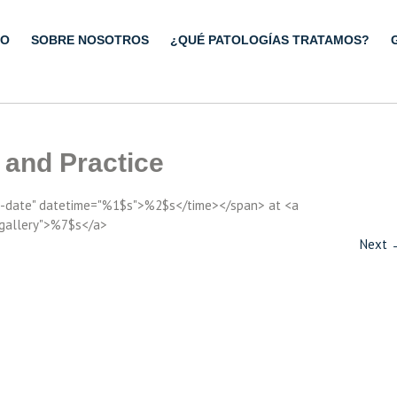
IO
SOBRE NOSOTROS
¿QUÉ PATOLOGÍAS TRATAMOS?
 and Practice
ry-date" datetime="%1$s">%2$s</time></span> at <a
"gallery">%7$s</a>
Next