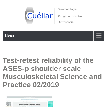
Skip
to
content
Traumatología, Cirugía ortopédica y Artroscopia
Menu
Test-retest reliability of the
ASES-p shoulder scale
Musculoskeletal Science and
Practice 02/2019