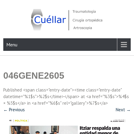
Skip
to
content
Traumatología, Cirugía ortopédica y Artroscopia
Menu
046GENE2605
Published <span class="entry-date"><time class="entry-date"
datetime="%1$s">%2$s</time></span> at <a href="%3$s">%4$s
× %5$s</a> in <a href="%6$s" rel="gallery">%7$s</a>
←
Previous
Next
→