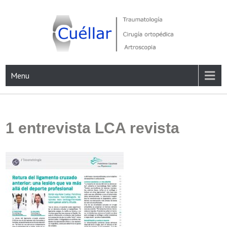
Skip
to
content
Traumatología, Cirugía ortopédica y Artroscopia
Menu
1 entrevista LCA revista