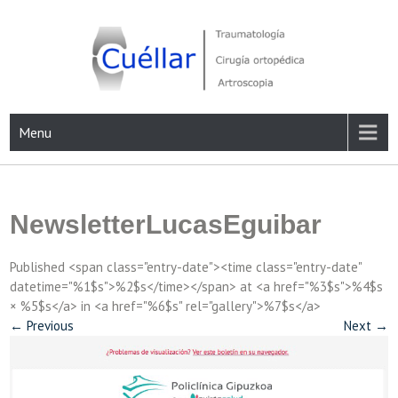
Skip
to
content
Traumatología, Cirugía ortopédica y Artroscopia
Menu
NewsletterLucasEguibar
Published <span class="entry-date"><time class="entry-date"
datetime="%1$s">%2$s</time></span> at <a href="%3$s">%4$s
× %5$s</a> in <a href="%6$s" rel="gallery">%7$s</a>
←
Previous
Next
→