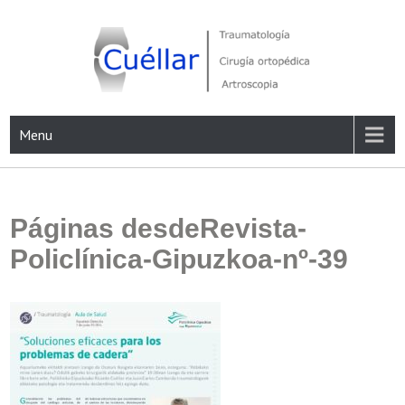
Skip
to
content
Traumatología, Cirugía ortopédica y Artroscopia
Menu
Páginas desdeRevista-
Policlínica-Gipuzkoa-nº-39