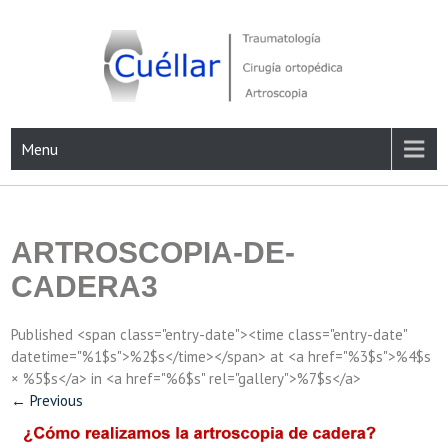
Skip
to
content
Traumatología, Cirugía ortopédica y Artroscopia
Menu
ARTROSCOPIA-DE-
CADERA3
Published <span class="entry-date"><time class="entry-date"
datetime="%1$s">%2$s</time></span> at <a href="%3$s">%4$s
× %5$s</a> in <a href="%6$s" rel="gallery">%7$s</a>
←
Previous