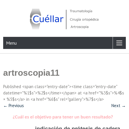
Skip
to
content
Traumatología, Cirugía ortopédica y Artroscopia
Menu
artroscopia11
Published <span class="entry-date"><time class="entry-date"
datetime="%1$s">%2$s</time></span> at <a href="%3$s">%4$s
× %5$s</a> in <a href="%6$s" rel="gallery">%7$s</a>
←
Previous
Next
→