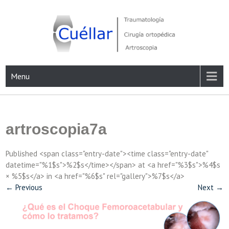
Skip
to
content
Traumatología, Cirugía ortopédica y Artroscopia
Menu
artroscopia7a
Published <span class="entry-date"><time class="entry-date"
datetime="%1$s">%2$s</time></span> at <a href="%3$s">%4$s
× %5$s</a> in <a href="%6$s" rel="gallery">%7$s</a>
←
Previous
Next
→