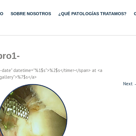
IO
SOBRE NOSOTROS
¿QUÉ PATOLOGÍAS TRATAMOS?
bro1-
ry-date" datetime="%1$s">%2$s</time></span> at <a
"gallery">%7$s</a>
Next