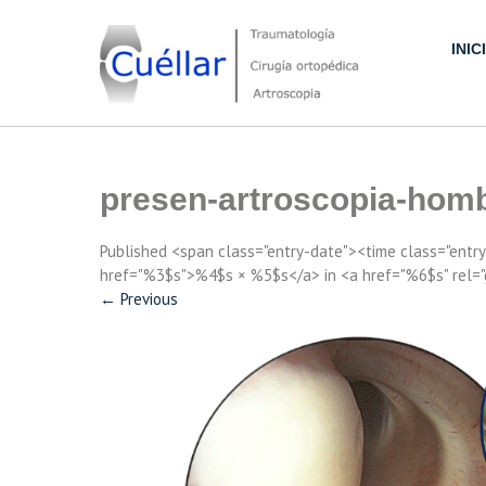
Skip
to
INIC
content
Traumatología, Cirugía ortopédica y Artroscopia
presen-artroscopia-hom
Published <span class="entry-date"><time class="ent
href="%3$s">%4$s × %5$s</a> in <a href="%6$s" rel=
←
Previous