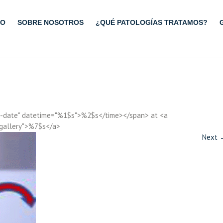
IO
SOBRE NOSOTROS
¿QUÉ PATOLOGÍAS TRATAMOS?
ry-date" datetime="%1$s">%2$s</time></span> at <a
"gallery">%7$s</a>
Next