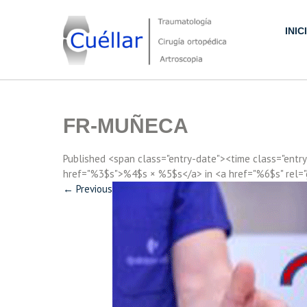
Skip
to
INIC
content
Traumatología, Cirugía ortopédica y Artroscopia
FR-MUÑECA
Published <span class="entry-date"><time class="ent
href="%3$s">%4$s × %5$s</a> in <a href="%6$s" rel=
←
Previous