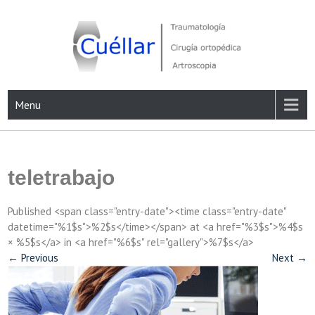
Skip
to
content
Traumatología, Cirugía ortopédica y Artroscopia
Menu
teletrabajo
Published <span class="entry-date"><time class="entry-date"
datetime="%1$s">%2$s</time></span> at <a href="%3$s">%4$s
× %5$s</a> in <a href="%6$s" rel="gallery">%7$s</a>
←
Previous
Next
→