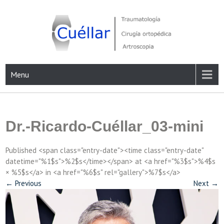
Skip
to
content
Traumatología, Cirugía ortopédica y Artroscopia
Menu
Dr.-Ricardo-Cuéllar_03-mini
Published <span class="entry-date"><time class="entry-date"
datetime="%1$s">%2$s</time></span> at <a href="%3$s">%4$s
× %5$s</a> in <a href="%6$s" rel="gallery">%7$s</a>
←
Previous
Next
→