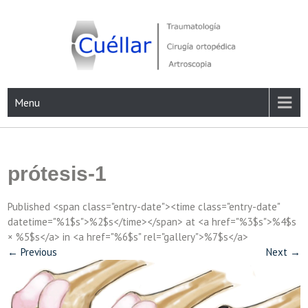
Skip
to
content
Traumatología, Cirugía ortopédica y Artroscopia
Menu
prótesis-1
Published <span class="entry-date"><time class="entry-date"
datetime="%1$s">%2$s</time></span> at <a href="%3$s">%4$s
× %5$s</a> in <a href="%6$s" rel="gallery">%7$s</a>
←
Previous
Next
→