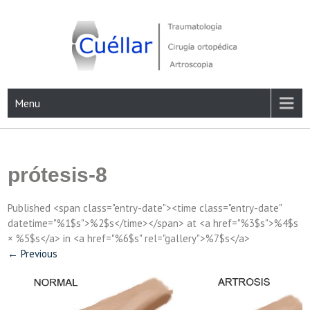
Skip
to
content
Traumatología, Cirugía ortopédica y Artroscopia
Menu
prótesis-8
Published <span class="entry-date"><time class="entry-date"
datetime="%1$s">%2$s</time></span> at <a href="%3$s">%4$s
× %5$s</a> in <a href="%6$s" rel="gallery">%7$s</a>
←
Previous