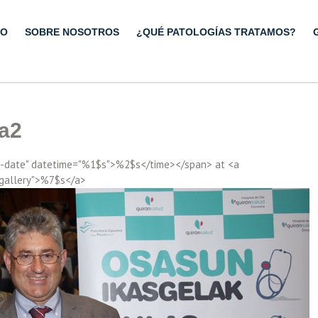
IO
SOBRE NOSOTROS
¿QUÉ PATOLOGÍAS TRATAMOS?
ia2
ry-date" datetime="%1$s">%2$s</time></span> at <a
"gallery">%7$s</a>