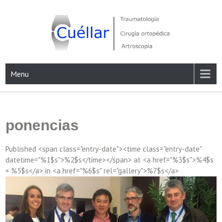
Skip
to
content
Traumatología, Cirugía ortopédica y Artroscopia
Menu
ponencias
Published <span class="entry-date"><time class="entry-date"
datetime="%1$s">%2$s</time></span> at <a href="%3$s">%4$s
× %5$s</a> in <a href="%6$s" rel="gallery">%7$s</a>