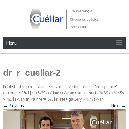
Skip
to
content
Traumatología, Cirugía ortopédica y Artroscopia
Menu
dr_r_cuellar-2
Published <span class="entry-date"><time class="entry-date"
datetime="%1$s">%2$s</time></span> at <a href="%3$s">%4$s
× %5$s</a> in <a href="%6$s" rel="gallery">%7$s</a>
←
Previous
Next
→