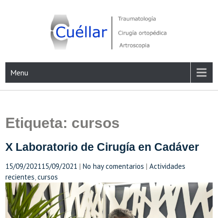
Skip
to
content
Traumatología, Cirugía ortopédica y Artroscopia
Menu
Etiqueta:
cursos
X Laboratorio de Cirugía en Cadáver
15/09/2021
15/09/2021
|
No hay comentarios
|
Actividades
recientes
,
cursos