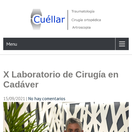
Skip
to
content
Traumatología, Cirugía ortopédica y Artroscopia
Menu
X Laboratorio de Cirugía en
Cadáver
15/09/2021
|
No hay comentarios