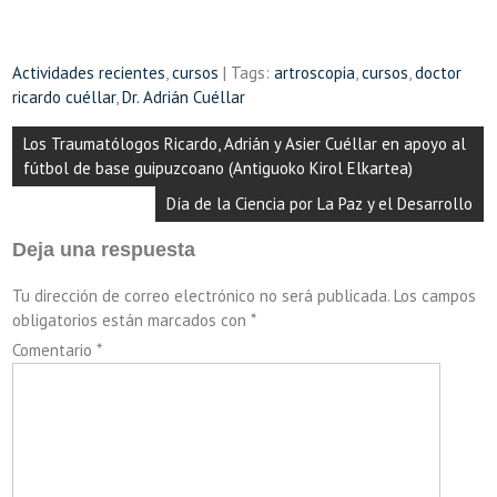
Actividades recientes
,
cursos
| Tags:
artroscopia
,
cursos
,
doctor
ricardo cuéllar
,
Dr. Adrián Cuéllar
Navegación
Los Traumatólogos Ricardo, Adrián y Asier Cuéllar en apoyo al
de
fútbol de base guipuzcoano (Antiguoko Kirol Elkartea)
entradas
Día de la Ciencia por La Paz y el Desarrollo
Deja una respuesta
Tu dirección de correo electrónico no será publicada.
Los campos
obligatorios están marcados con
*
Comentario
*