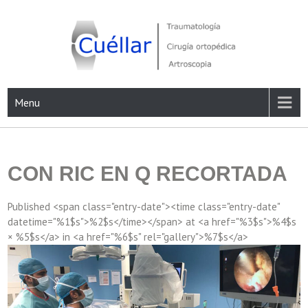
Skip
to
content
Traumatología, Cirugía ortopédica y Artroscopia
Menu
CON RIC EN Q RECORTADA
Published <span class="entry-date"><time class="entry-date"
datetime="%1$s">%2$s</time></span> at <a href="%3$s">%4$s
× %5$s</a> in <a href="%6$s" rel="gallery">%7$s</a>