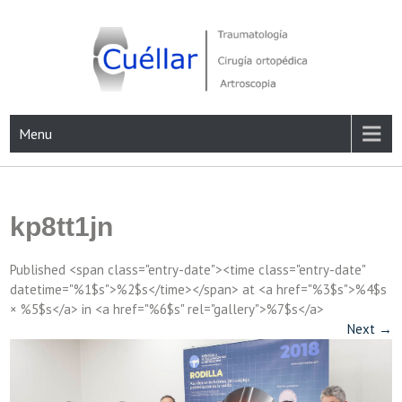
Skip
to
content
Traumatología, Cirugía ortopédica y Artroscopia
Menu
kp8tt1jn
Published <span class="entry-date"><time class="entry-date"
datetime="%1$s">%2$s</time></span> at <a href="%3$s">%4$s
× %5$s</a> in <a href="%6$s" rel="gallery">%7$s</a>
Next
→