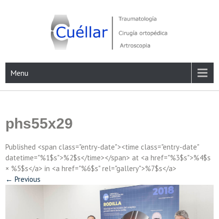
Skip
to
content
Traumatología, Cirugía ortopédica y Artroscopia
Menu
phs55x29
Published <span class="entry-date"><time class="entry-date"
datetime="%1$s">%2$s</time></span> at <a href="%3$s">%4$s
× %5$s</a> in <a href="%6$s" rel="gallery">%7$s</a>
←
Previous