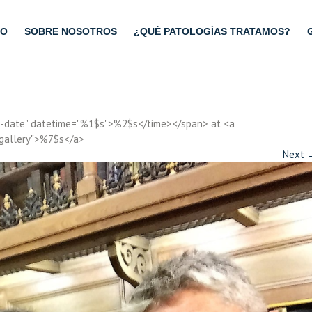
IO
SOBRE NOSOTROS
¿QUÉ PATOLOGÍAS TRATAMOS?
ry-date" datetime="%1$s">%2$s</time></span> at <a
"gallery">%7$s</a>
Next