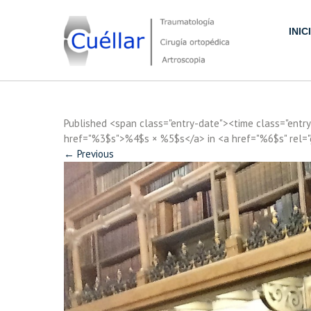
Skip
to
INIC
content
Traumatología, Cirugía ortopédica y Artroscopia
Published <span class="entry-date"><time class="ent
href="%3$s">%4$s × %5$s</a> in <a href="%6$s" rel=
←
Previous