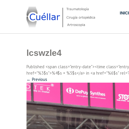
Skip
to
INIC
content
Traumatología, Cirugía ortopédica y Artroscopia
lcswzle4
Published <span class="entry-date"><time class="ent
href="%3$s">%4$s × %5$s</a> in <a href="%6$s" rel=
←
Previous