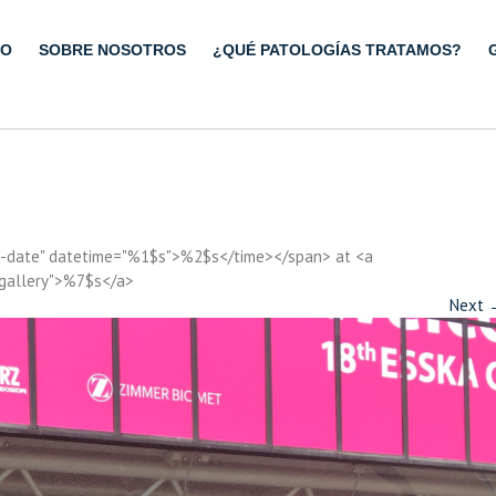
IO
SOBRE NOSOTROS
¿QUÉ PATOLOGÍAS TRATAMOS?
ry-date" datetime="%1$s">%2$s</time></span> at <a
"gallery">%7$s</a>
Next