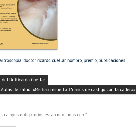
artroscopia
,
doctor ricardo cuéllar
,
hombro
,
premio
,
publicaciones
,
del Dr. Ricardo Cuéllar
Aulas de salud: «Me han resuelto 15 años de castigo con la cadera»
os campos obligatorios están marcados con
*