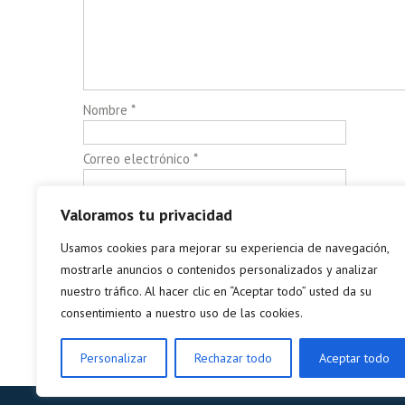
Nombre
*
Correo electrónico
*
Web
Valoramos tu privacidad
Usamos cookies para mejorar su experiencia de navegación,
mostrarle anuncios o contenidos personalizados y analizar
Guarda mi nombre, correo electrónico y web en este n
nuestro tráfico. Al hacer clic en “Aceptar todo” usted da su
consentimiento a nuestro uso de las cookies.
Este sitio usa Akismet para reducir el spam.
Aprende có
Personalizar
Rechazar todo
Aceptar todo