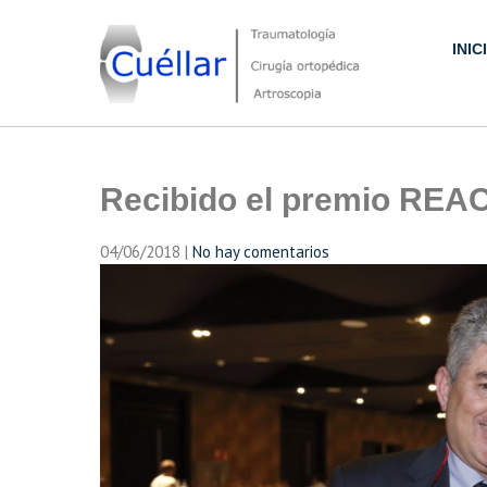
Skip
to
INIC
content
Traumatología, Cirugía ortopédica y Artroscopia
Recibido el premio REACA
04/06/2018
|
No hay comentarios