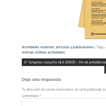
Actividades recientes
,
artículos y publicaciones
| Tags:
revistas
,
últimas actividades
Navegación
6º Congreso conjunto AEA-SEROD – Fin de presidencia 
de
entradas
Deja una respuesta
Tu dirección de correo electrónico no será publicada.
L
Comentario
*