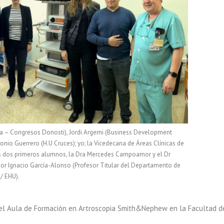
ría – Congresos Donosti), Jordi Argemi (Business Development
o Guerrero (H.U Cruces); yo; la Vicedecana de Áreas Clínicas de
 los dos primeros alumnos, la Dra Mercedes Campoamor y el Dr
or Ignacio García-Alonso (Profesor Titular del Departamento de
/ EHU).
e el Aula de Formación en Artroscopia Smith&Nephew en la Facultad d