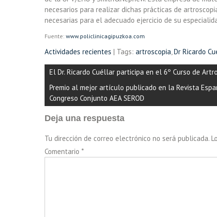
necesarios para realizar dichas prácticas de artroscop
necesarias para el adecuado ejercicio de su especialid
Fuente:
www.policlinicagipuzkoa.com
Actividades recientes
| Tags:
artroscopia
,
Dr Ricardo Cu
Navegación
El Dr. Ricardo Cuéllar participa en el 6º Curso de Ar
de
Premio al mejor artículo publicado en la Revista Espa
entradas
Congreso Conjunto AEA SEROD
Deja una respuesta
Tu dirección de correo electrónico no será publicada.
L
Comentario
*