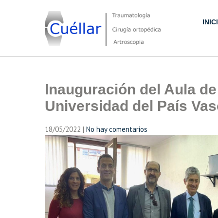
Skip
to
INIC
content
Traumatología, Cirugía ortopédica y Artroscopia
Inauguración del Aula de
Universidad del País Va
18/05/2022
|
No hay comentarios