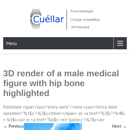
Skip
to
content
Traumatología, Cirugía ortopédica y Artroscopia
Menu
3D render of a male medical
figure with hip bone
highlighted
Published <span class="entry-date"><time class="entry-date"
datetime="%1$s">%2$s</time></span> at <a href="%3$s">%4$s
× %5$s</a> in <a href="%6$s" rel="gallery">%7$s</a>
←
Previous
Next
→