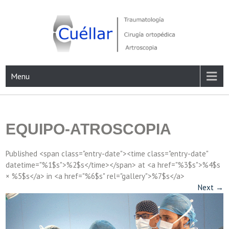
Skip
to
content
Traumatología, Cirugía ortopédica y Artroscopia
Menu
EQUIPO-ATROSCOPIA
Published <span class="entry-date"><time class="entry-date"
datetime="%1$s">%2$s</time></span> at <a href="%3$s">%4$s
× %5$s</a> in <a href="%6$s" rel="gallery">%7$s</a>
Next
→