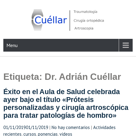
Skip
to
content
Traumatología, Cirugía ortopédica y Artroscopia
Menu
Etiqueta:
Dr. Adrián Cuéllar
Éxito en el Aula de Salud celebrada
ayer bajo el título «Prótesis
personalizadas y cirugía artroscópica
para tratar patologías de hombro»
01/11/2019
01/11/2019
|
No hay comentarios
|
Actividades
recientes
,
cursos
,
ponencias
,
vídeos